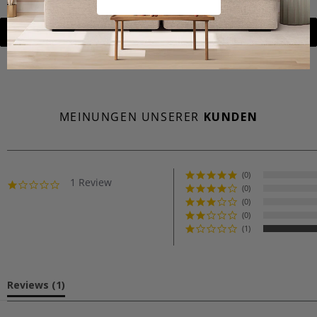
ZURÜCK ZU DIELE
MEINUNGEN UNSERER
KUNDEN
(0)
1 Review
1.0
(0)
star
(0)
rating
(0)
(1)
Reviews
(1)