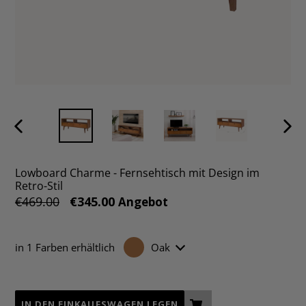
VORHERIGER
NÄC
SCHIEBER
SCHI
Lowboard Charme - Fernsehtisch mit Design im
Retro-Stil
Normaler
€469.00
€345.00
Angebot
Preis
in 1 Farben erhältlich
Oak
IN DEN EINKAUFSWAGEN LEGEN