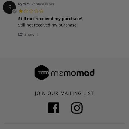
Rym Y.
Verified Buyer
R
1.0
star
Still not received my purchase!
rating
Review
review
Still not received my purchase!
by
stating
'
Rym
Still
Share
Share
Y.
not
Review
on
received
by
19
my
Rym
Jul
purchase!
Y.
2019
on
19
Jul
2019
JOIN OUR MAILING LIST
Facebook
Instagram