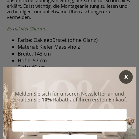
ausführliche Montageanleitung, die Schritt für Schritt alles
erklärt. Es ist wichtig, die Montageanleitung zu lesen und
zu befolgen, um unliebsame Überraschungen zu
vermeiden.
Es hat viel Charme ...
Farbe:
Oak
gebürstet (ohne Glanz)
Material: Kiefer Massivholz
Breite: 143 cm
Höhe: 57 cm
Tiefe: 45 cm
Innenmaße Schublade: Höhe ca. 10,5 cm / Breite
ca. 64 cm / Tiefe ca. 38 cm
Innenmaße Fach: Höhe ca. 16 cm/ Breite ca. 69
cm / Tiefe ca. 45 cm
Passend zu diesem Lowboard bietet die
Charme
-Serie
weitere kombinierbare Möbel für die perfekte
Ausgestaltung eines jeden Wohnbereiches.
... Wenn Sie bis hierher gelesen haben sind Sie
schon verliebt, oder?