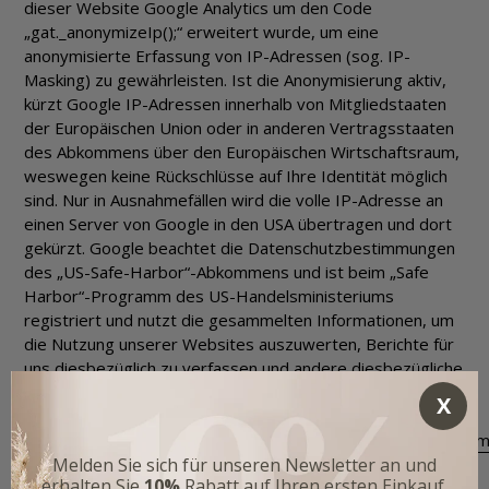
dieser Website Google Analytics um den Code
„gat._anonymizeIp();“ erweitert wurde, um eine
anonymisierte Erfassung von IP-Adressen (sog. IP-
Masking) zu gewährleisten. Ist die Anonymisierung aktiv,
kürzt Google IP-Adressen innerhalb von Mitgliedstaaten
der Europäischen Union oder in anderen Vertragsstaaten
des Abkommens über den Europäischen Wirtschaftsraum,
weswegen keine Rückschlüsse auf Ihre Identität möglich
sind. Nur in Ausnahmefällen wird die volle IP-Adresse an
einen Server von Google in den USA übertragen und dort
gekürzt. Google beachtet die Datenschutzbestimmungen
des „US-Safe-Harbor“-Abkommens und ist beim „Safe
Harbor“-Programm des US-Handelsministeriums
registriert und nutzt die gesammelten Informationen, um
die Nutzung unserer Websites auszuwerten, Berichte für
uns diesbezüglich zu verfassen und andere diesbezügliche
Dienstleistungen an uns zu erbringen. Mehr erfahren Sie
unter
http://www.google.com/intl/de/analytics/privacyoverview.htm
Datenschutzerklärung für Facebook