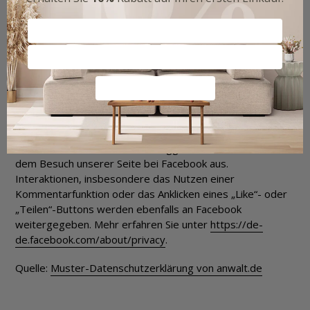
Unsere Website verwendet Funktionen von Facebook Inc.,
1601 S. California Ave, Palo Alto, CA 94304, USA . Bei
Aufruf unserer Seiten mit Facebook-Plug-Ins wird eine
Verbindung zwischen Ihrem Browser und den Servern von
Facebook aufgebaut. Dabei werden bereits Daten an
Facebook übertragen. Besitzen Sie einen Facebook-
Account, können diese Daten damit verknüpft werden.
Wenn Sie keine Zuordnung dieser Daten zu Ihrem
Facebook-Account wünschen, loggen Sie sich bitte vor
dem Besuch unserer Seite bei Facebook aus.
Interaktionen, insbesondere das Nutzen einer
Kommentarfunktion oder das Anklicken eines „Like“- oder
„Teilen“-Buttons werden ebenfalls an Facebook
weitergegeben. Mehr erfahren Sie unter
https://de-
de.facebook.com/about/privacy
.
Quelle:
Muster-Datenschutzerklärung von anwalt.de